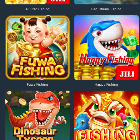
All Star Fishing
Bao Chuan Fishing
Fuwa Fishing
Happy Fishing