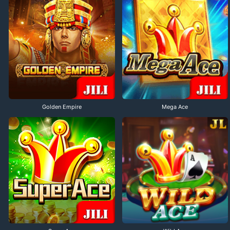
Golden Empire
Mega Ace