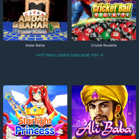
Andar Bahar
Cricket Roulette
এখনই hann casino baccarat খেলুন →