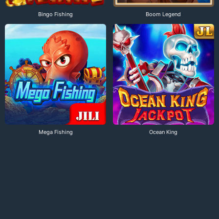
Bingo Fishing
Boom Legend
Mega Fishing
Ocean King